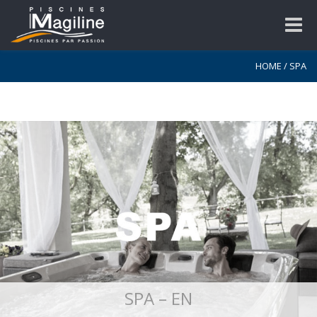
Toggle
naviga
HOME
/
SPA
SPA – EN